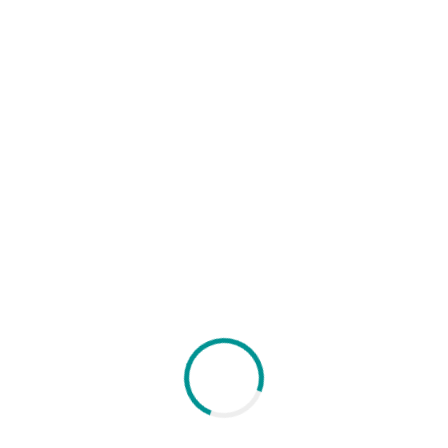
HÀNG MỚI VỀ
HÀNG ĐÃ VỀ ĐẾN KHO