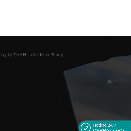
ông ty TNHH cơ khí Minh Phong
Hotline 24/7
0988417780