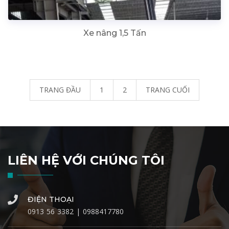
Xe nâng 1,5 Tấn
TRANG ĐẦU
1
2
TRANG CUỐI
LIÊN HỆ VỚI CHÚNG TÔI
ĐIỆN THOẠI
0913 56 3382 | 0988417780