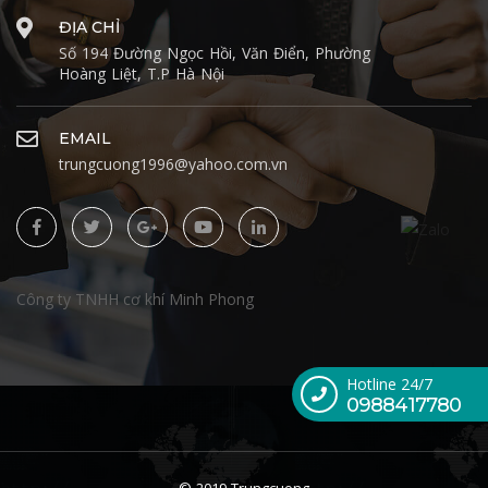
ĐỊA CHỈ
Số 194 Đường Ngọc Hồi, Văn Điển, Phường
Hoàng Liệt, T.P Hà Nội
EMAIL
trungcuong1996@yahoo.com.vn
Công ty TNHH cơ khí Minh Phong
Hotline 24/7
0988417780