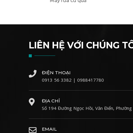
 Cao
Máy rửa củ quả
LIÊN HỆ VỚI CHÚNG TÔ
ĐIỆN THOẠI
0913 56 3382 | 0988417780
ĐỊA CHỈ
Số 194 Đường Ngọc Hồi, Văn Điển, Phường 
EMAIL