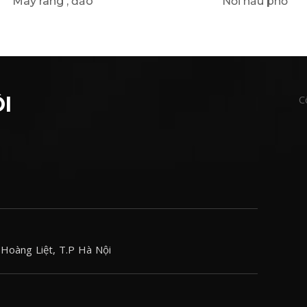
Máy rang , đảo
Nồi nấu phở
I
C
Hoàng Liệt, T.P Hà Nội