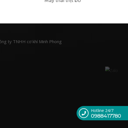
Máy thái thịt bò
ông ty TNHH cơ khí Minh Phong
Hotline 24/7
0988417780