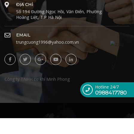
ĐỊA CHỈ
Số 194 Đường Ngọc Hồi, Văn Điển, Phường
Hoàng Liệt, T.P Hà Nội
EMAIL
trungcuong1996@yahoo.com.vn
Công ty TNHH cơ khí Minh Phong
Hotline 24/7
0988417780
© 2019 Trungcuong